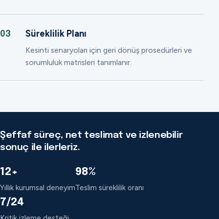
Süreklilik Planı
03
Kesinti senaryoları için geri dönüş prosedürleri ve
sorumluluk matrisleri tanımlanır.
Şeffaf süreç, net teslimat ve izlenebilir
sonuç ile ilerleriz.
12+
98%
Yıllık kurumsal deneyim
Teslim süreklilik oranı
7/24
Kritik izleme desteği