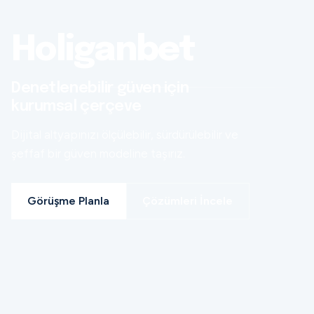
Holiganbet
Denetlenebilir güven için
kurumsal çerçeve
Dijital altyapınızı ölçülebilir, sürdürülebilir ve
şeffaf bir güven modeline taşırız.
Görüşme Planla
Çözümleri İncele