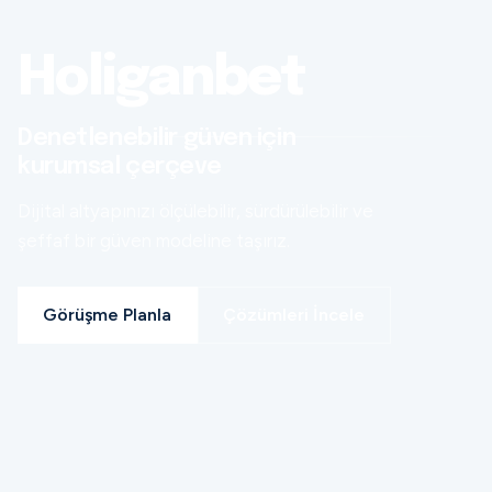
Holiganbet
Denetlenebilir güven için
kurumsal çerçeve
Dijital altyapınızı ölçülebilir, sürdürülebilir ve
şeffaf bir güven modeline taşırız.
Görüşme Planla
Çözümleri İncele