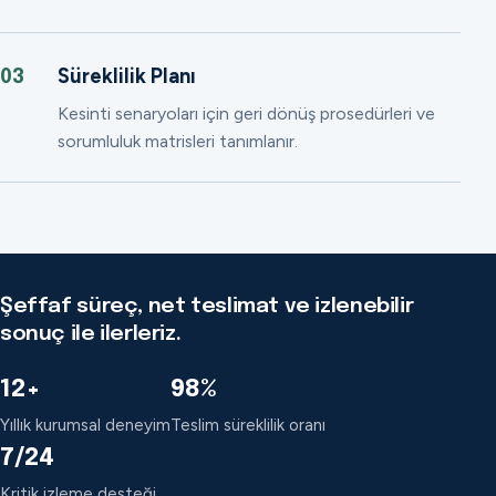
Süreklilik Planı
03
Kesinti senaryoları için geri dönüş prosedürleri ve
sorumluluk matrisleri tanımlanır.
Şeffaf süreç, net teslimat ve izlenebilir
sonuç ile ilerleriz.
12+
98%
Yıllık kurumsal deneyim
Teslim süreklilik oranı
7/24
Kritik izleme desteği