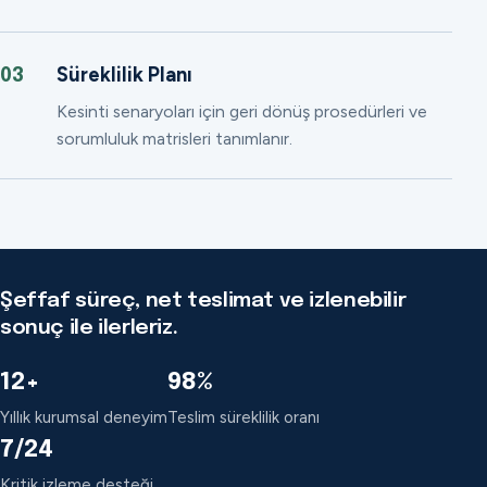
Süreklilik Planı
03
Kesinti senaryoları için geri dönüş prosedürleri ve
sorumluluk matrisleri tanımlanır.
Şeffaf süreç, net teslimat ve izlenebilir
sonuç ile ilerleriz.
12+
98%
Yıllık kurumsal deneyim
Teslim süreklilik oranı
7/24
Kritik izleme desteği