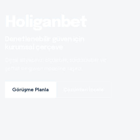
Holiganbet
Denetlenebilir güven için
kurumsal çerçeve
Dijital altyapınızı ölçülebilir, sürdürülebilir ve
şeffaf bir güven modeline taşırız.
Görüşme Planla
Çözümleri İncele