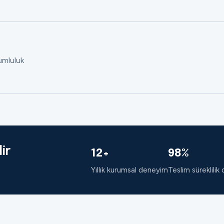
rumluluk
ir
12+
98%
Yıllık kurumsal deneyim
Teslim süreklilik 