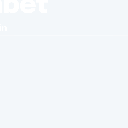
nbet
in