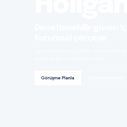
Holiga
Denetlenebilir güven iç
kurumsal çerçeve
Dijital altyapınızı ölçülebilir, sürdürülebilir ve
şeffaf bir güven modeline taşırız.
Görüşme Planla
Çözümleri İncele