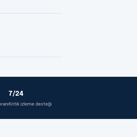
7/24
oranı
Kritik izleme desteği