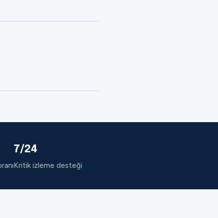
7/24
oranı
Kritik izleme desteği