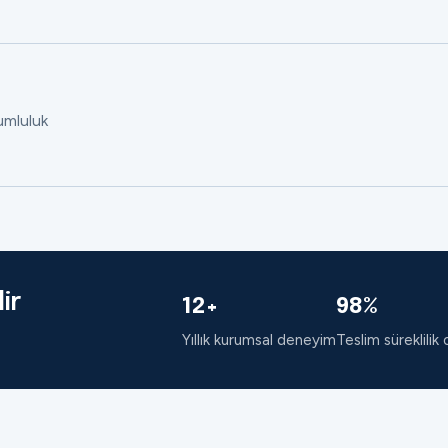
rumluluk
ir
12+
98%
Yıllık kurumsal deneyim
Teslim süreklilik 