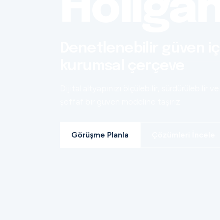
Holiga
Denetlenebilir güven iç
kurumsal çerçeve
Dijital altyapınızı ölçülebilir, sürdürülebilir ve
şeffaf bir güven modeline taşırız.
Görüşme Planla
Çözümleri İncele