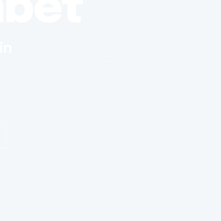
nbet
in