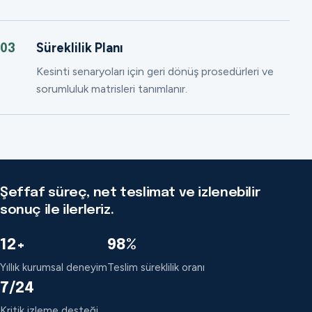
Süreklilik Planı
03
Kesinti senaryoları için geri dönüş prosedürleri ve
sorumluluk matrisleri tanımlanır.
Şeffaf süreç, net teslimat ve izlenebilir
sonuç ile ilerleriz.
12+
98%
Yıllık kurumsal deneyim
Teslim süreklilik oranı
7/24
Kritik izleme desteği