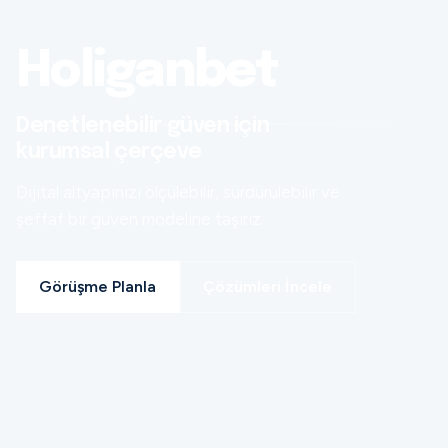
Holiganbet
Denetlenebilir güven için
kurumsal çerçeve
Dijital altyapınızı ölçülebilir, sürdürülebilir ve
şeffaf bir güven modeline taşırız.
Görüşme Planla
Çözümleri İncele