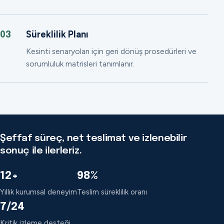
Süreklilik Planı
03
Kesinti senaryoları için geri dönüş prosedürleri ve
sorumluluk matrisleri tanımlanır.
Şeffaf süreç, net teslimat ve izlenebilir
sonuç ile ilerleriz.
12+
98%
Yıllık kurumsal deneyim
Teslim süreklilik oranı
7/24
Kritik izleme desteği