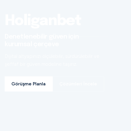
Holiganbet
Denetlenebilir güven için
kurumsal çerçeve
Dijital altyapınızı ölçülebilir, sürdürülebilir ve
şeffaf bir güven modeline taşırız.
Görüşme Planla
Çözümleri İncele