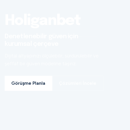
Holiganbet
Denetlenebilir güven için
kurumsal çerçeve
Dijital altyapınızı ölçülebilir, sürdürülebilir ve
şeffaf bir güven modeline taşırız.
Görüşme Planla
Çözümleri İncele