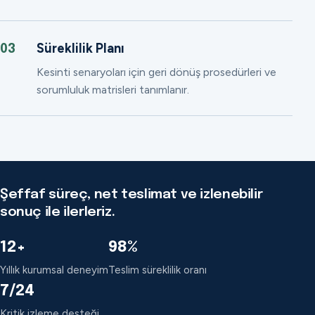
Süreklilik Planı
03
Kesinti senaryoları için geri dönüş prosedürleri ve
sorumluluk matrisleri tanımlanır.
Şeffaf süreç, net teslimat ve izlenebilir
sonuç ile ilerleriz.
12+
98%
Yıllık kurumsal deneyim
Teslim süreklilik oranı
7/24
Kritik izleme desteği