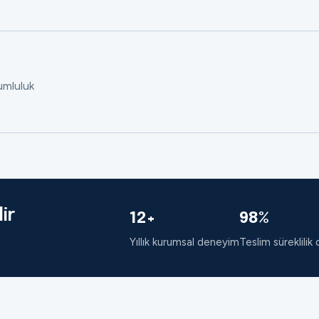
rumluluk
ir
12+
98%
Yıllık kurumsal deneyim
Teslim süreklilik 