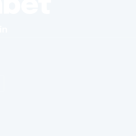
nbet
in