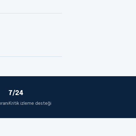
7/24
oranı
Kritik izleme desteği