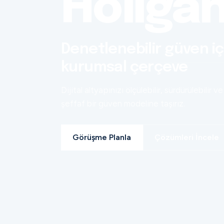
Holiga
Denetlenebilir güven iç
kurumsal çerçeve
Dijital altyapınızı ölçülebilir, sürdürülebilir ve
şeffaf bir güven modeline taşırız.
Görüşme Planla
Çözümleri İncele