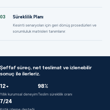
Süreklilik Planı
03
Kesinti senaryoları için geri dönüş prosedürleri ve
sorumluluk matrisleri tanımlanır.
Şeffaf süreç, net teslimat ve izlenebilir
sonuç ile ilerleriz.
12+
98%
Yıllık kurumsal deneyim
Teslim süreklilik oranı
7/24
Kritik izleme desteği