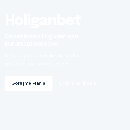
Holiganbet
Denetlenebilir güven için
kurumsal çerçeve
Dijital altyapınızı ölçülebilir, sürdürülebilir ve
şeffaf bir güven modeline taşırız.
Görüşme Planla
Çözümleri İncele