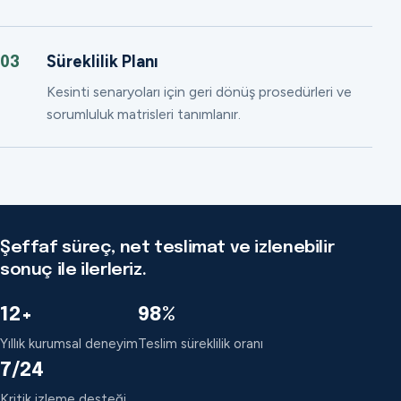
Süreklilik Planı
03
Kesinti senaryoları için geri dönüş prosedürleri ve
sorumluluk matrisleri tanımlanır.
Şeffaf süreç, net teslimat ve izlenebilir
sonuç ile ilerleriz.
12+
98%
Yıllık kurumsal deneyim
Teslim süreklilik oranı
7/24
Kritik izleme desteği