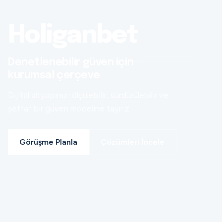
Holiganbet
Denetlenebilir güven için
kurumsal çerçeve
Dijital altyapınızı ölçülebilir, sürdürülebilir ve
şeffaf bir güven modeline taşırız.
Görüşme Planla
Çözümleri İncele