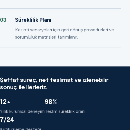
Süreklilik Planı
03
Kesinti senaryoları için geri dönüş prosedürleri ve
sorumluluk matrisleri tanımlanır.
Şeffaf süreç, net teslimat ve izlenebilir
sonuç ile ilerleriz.
12+
98%
Yıllık kurumsal deneyim
Teslim süreklilik oranı
7/24
Kritik izleme desteği