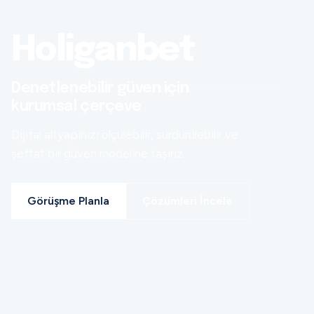
Holiganbet
Denetlenebilir güven için
kurumsal çerçeve
Dijital altyapınızı ölçülebilir, sürdürülebilir ve
şeffaf bir güven modeline taşırız.
Görüşme Planla
Çözümleri İncele