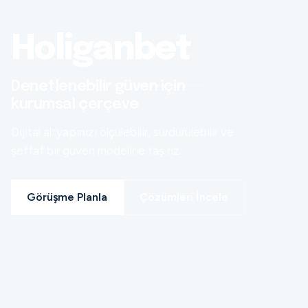
Holiganbet
Denetlenebilir güven için
kurumsal çerçeve
Dijital altyapınızı ölçülebilir, sürdürülebilir ve
şeffaf bir güven modeline taşırız.
Görüşme Planla
Çözümleri İncele