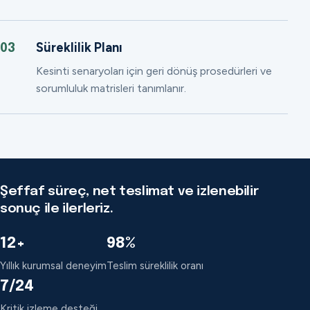
Süreklilik Planı
03
Kesinti senaryoları için geri dönüş prosedürleri ve
sorumluluk matrisleri tanımlanır.
Şeffaf süreç, net teslimat ve izlenebilir
sonuç ile ilerleriz.
12+
98%
Yıllık kurumsal deneyim
Teslim süreklilik oranı
7/24
Kritik izleme desteği