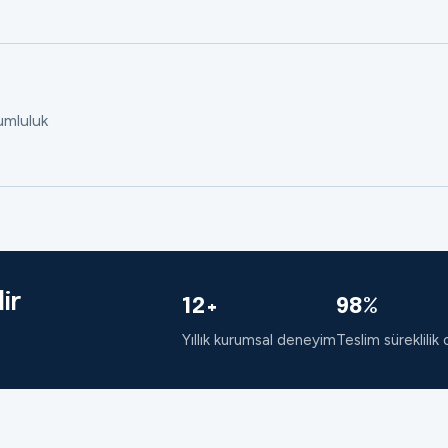
rumluluk
ir
12+
98%
Yıllık kurumsal deneyim
Teslim süreklilik 