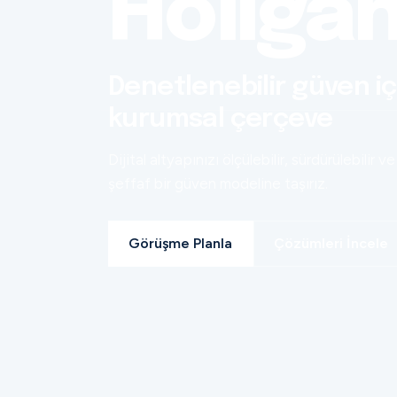
Holiga
Denetlenebilir güven iç
kurumsal çerçeve
Dijital altyapınızı ölçülebilir, sürdürülebilir ve
şeffaf bir güven modeline taşırız.
Görüşme Planla
Çözümleri İncele