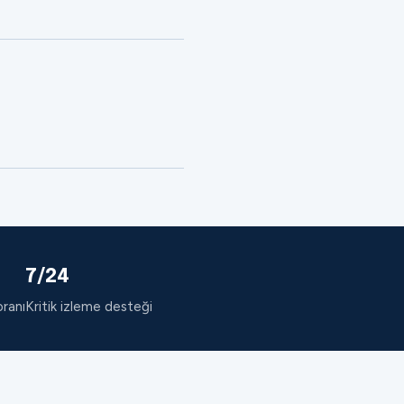
7/24
oranı
Kritik izleme desteği