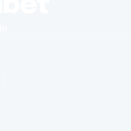
nbet
in