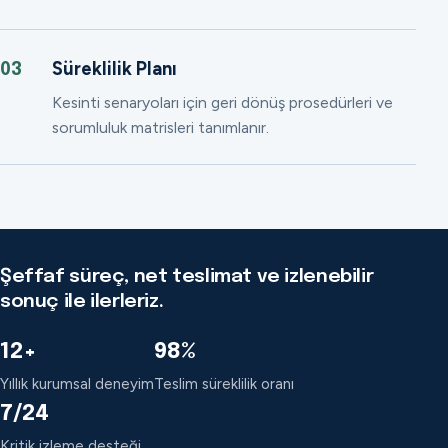
Süreklilik Planı
03
Kesinti senaryoları için geri dönüş prosedürleri ve
sorumluluk matrisleri tanımlanır.
Şeffaf süreç, net teslimat ve izlenebilir
sonuç ile ilerleriz.
12+
98%
Yıllık kurumsal deneyim
Teslim süreklilik oranı
7/24
Kritik izleme desteği