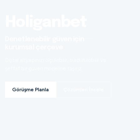
Holiganbet
Denetlenebilir güven için
kurumsal çerçeve
Dijital altyapınızı ölçülebilir, sürdürülebilir ve
şeffaf bir güven modeline taşırız.
Görüşme Planla
Çözümleri İncele