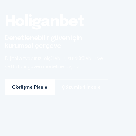
Holiganbet
Denetlenebilir güven için
kurumsal çerçeve
Dijital altyapınızı ölçülebilir, sürdürülebilir ve
şeffaf bir güven modeline taşırız.
Görüşme Planla
Çözümleri İncele