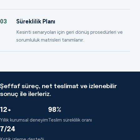
Süreklilik Planı
03
Kesinti senaryoları için geri dönüş prosedürleri ve
sorumluluk matrisleri tanımlanır.
Şeffaf süreç, net teslimat ve izlenebilir
sonuç ile ilerleriz.
12+
98%
Yıllık kurumsal deneyim
Teslim süreklilik oranı
7/24
Kritik izleme desteği