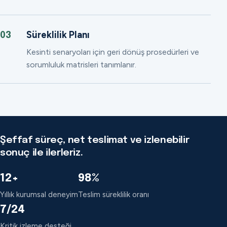
Süreklilik Planı
03
Kesinti senaryoları için geri dönüş prosedürleri ve
sorumluluk matrisleri tanımlanır.
Şeffaf süreç, net teslimat ve izlenebilir
sonuç ile ilerleriz.
12+
98%
Yıllık kurumsal deneyim
Teslim süreklilik oranı
7/24
Kritik izleme desteği