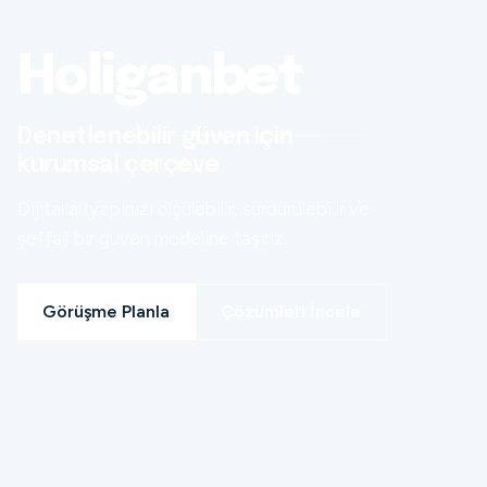
Holiganbet
Denetlenebilir güven için
kurumsal çerçeve
Dijital altyapınızı ölçülebilir, sürdürülebilir ve
şeffaf bir güven modeline taşırız.
Görüşme Planla
Çözümleri İncele