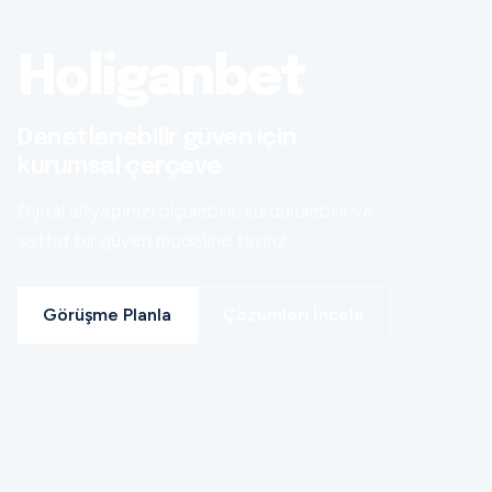
Holiganbet
Denetlenebilir güven için
kurumsal çerçeve
Dijital altyapınızı ölçülebilir, sürdürülebilir ve
şeffaf bir güven modeline taşırız.
Görüşme Planla
Çözümleri İncele