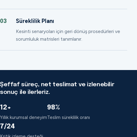
Süreklilik Planı
03
Kesinti senaryoları için geri dönüş prosedürleri ve
sorumluluk matrisleri tanımlanır.
Şeffaf süreç, net teslimat ve izlenebilir
sonuç ile ilerleriz.
12+
98%
Yıllık kurumsal deneyim
Teslim süreklilik oranı
7/24
Kritik izleme desteği