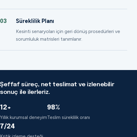
Süreklilik Planı
03
Kesinti senaryoları için geri dönüş prosedürleri ve
sorumluluk matrisleri tanımlanır.
Şeffaf süreç, net teslimat ve izlenebilir
sonuç ile ilerleriz.
12+
98%
Yıllık kurumsal deneyim
Teslim süreklilik oranı
7/24
Kritik izleme desteği