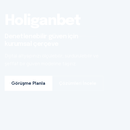
Holiganbet
Denetlenebilir güven için
kurumsal çerçeve
Dijital altyapınızı ölçülebilir, sürdürülebilir ve
şeffaf bir güven modeline taşırız.
Görüşme Planla
Çözümleri İncele