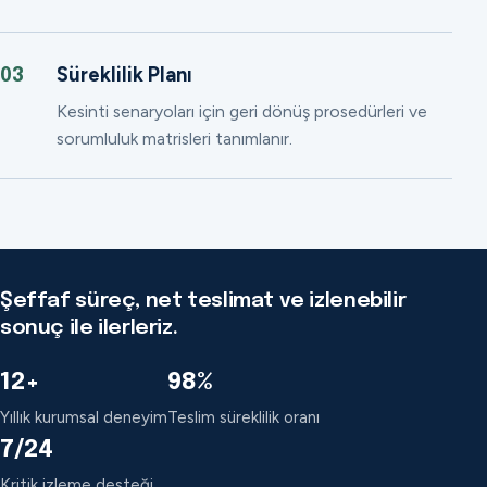
Süreklilik Planı
03
Kesinti senaryoları için geri dönüş prosedürleri ve
sorumluluk matrisleri tanımlanır.
Şeffaf süreç, net teslimat ve izlenebilir
sonuç ile ilerleriz.
12+
98%
Yıllık kurumsal deneyim
Teslim süreklilik oranı
7/24
Kritik izleme desteği