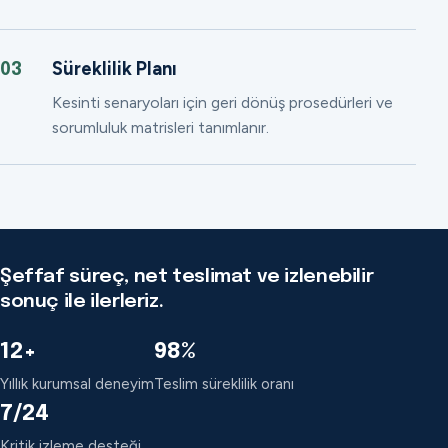
Süreklilik Planı
03
Kesinti senaryoları için geri dönüş prosedürleri ve
sorumluluk matrisleri tanımlanır.
Şeffaf süreç, net teslimat ve izlenebilir
sonuç ile ilerleriz.
12+
98%
Yıllık kurumsal deneyim
Teslim süreklilik oranı
7/24
Kritik izleme desteği