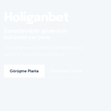
Holiganbet
Denetlenebilir güven için
kurumsal çerçeve
Dijital altyapınızı ölçülebilir, sürdürülebilir ve
şeffaf bir güven modeline taşırız.
Görüşme Planla
Çözümleri İncele