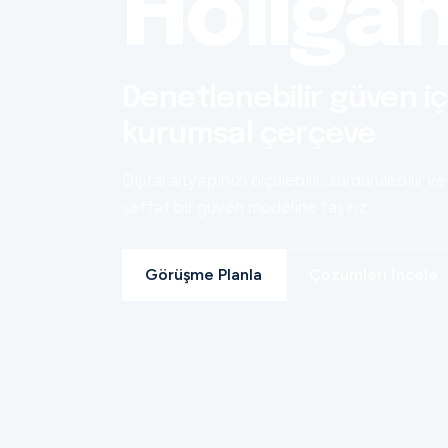
Holiga
Denetlenebilir güven iç
kurumsal çerçeve
Dijital altyapınızı ölçülebilir, sürdürülebilir ve
şeffaf bir güven modeline taşırız.
Görüşme Planla
Çözümleri İncele