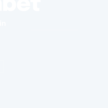
nbet
in