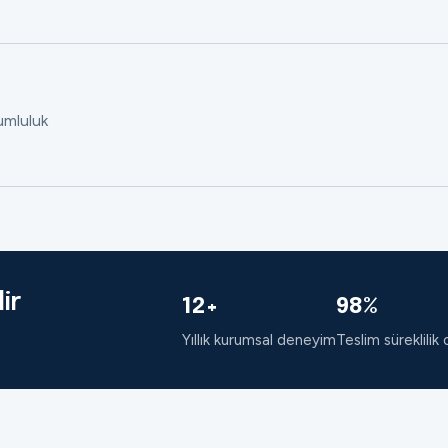
rumluluk
ir
12+
98%
Yıllık kurumsal deneyim
Teslim süreklilik 