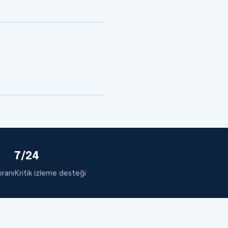
7/24
oranı
Kritik izleme desteği