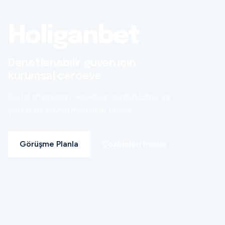
Holiganbet
Denetlenebilir güven için
kurumsal çerçeve
Dijital altyapınızı ölçülebilir, sürdürülebilir ve
şeffaf bir güven modeline taşırız.
Görüşme Planla
Çözümleri İncele