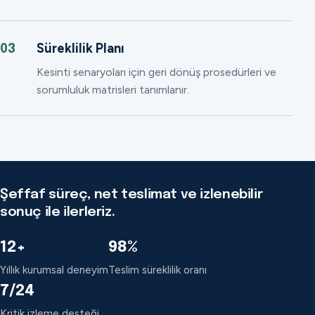
Süreklilik Planı
03
Kesinti senaryoları için geri dönüş prosedürleri ve
sorumluluk matrisleri tanımlanır.
Şeffaf süreç, net teslimat ve izlenebilir
sonuç ile ilerleriz.
12+
98%
Yıllık kurumsal deneyim
Teslim süreklilik oranı
7/24
Kritik izleme desteği