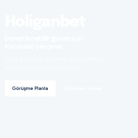
Holiganbet
Denetlenebilir güven için
kurumsal çerçeve
Dijital altyapınızı ölçülebilir, sürdürülebilir ve
şeffaf bir güven modeline taşırız.
Görüşme Planla
Çözümleri İncele