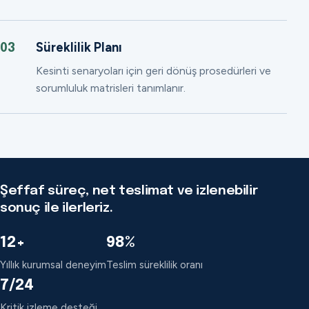
Süreklilik Planı
03
Kesinti senaryoları için geri dönüş prosedürleri ve
sorumluluk matrisleri tanımlanır.
Şeffaf süreç, net teslimat ve izlenebilir
sonuç ile ilerleriz.
12+
98%
Yıllık kurumsal deneyim
Teslim süreklilik oranı
7/24
Kritik izleme desteği