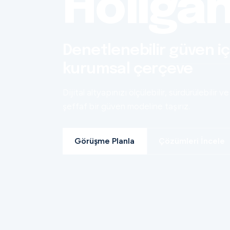
Holiga
Denetlenebilir güven iç
kurumsal çerçeve
Dijital altyapınızı ölçülebilir, sürdürülebilir ve
şeffaf bir güven modeline taşırız.
Görüşme Planla
Çözümleri İncele