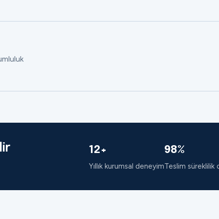
rumluluk
ir
12+
98%
Yıllık kurumsal deneyim
Teslim süreklilik 