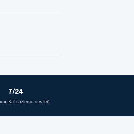
7/24
oranı
Kritik izleme desteği