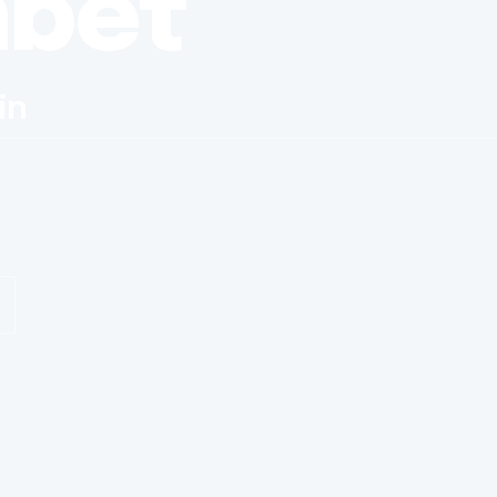
nbet
in