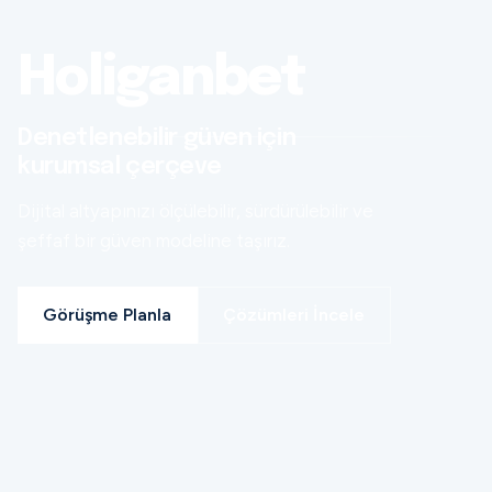
Holiganbet
Denetlenebilir güven için
kurumsal çerçeve
Dijital altyapınızı ölçülebilir, sürdürülebilir ve
şeffaf bir güven modeline taşırız.
Görüşme Planla
Çözümleri İncele