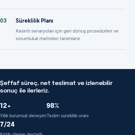
Süreklilik Planı
03
Kesinti senaryoları için geri dönüş prosedürleri ve
sorumluluk matrisleri tanımlanır.
Şeffaf süreç, net teslimat ve izlenebilir
sonuç ile ilerleriz.
12+
98%
Yıllık kurumsal deneyim
Teslim süreklilik oranı
7/24
Kritik izleme desteği