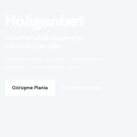
Holiganbet
Denetlenebilir güven için
kurumsal çerçeve
Dijital altyapınızı ölçülebilir, sürdürülebilir ve
şeffaf bir güven modeline taşırız.
Görüşme Planla
Çözümleri İncele