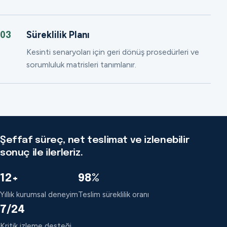
Süreklilik Planı
03
Kesinti senaryoları için geri dönüş prosedürleri ve
sorumluluk matrisleri tanımlanır.
Şeffaf süreç, net teslimat ve izlenebilir
sonuç ile ilerleriz.
12+
98%
Yıllık kurumsal deneyim
Teslim süreklilik oranı
7/24
Kritik izleme desteği