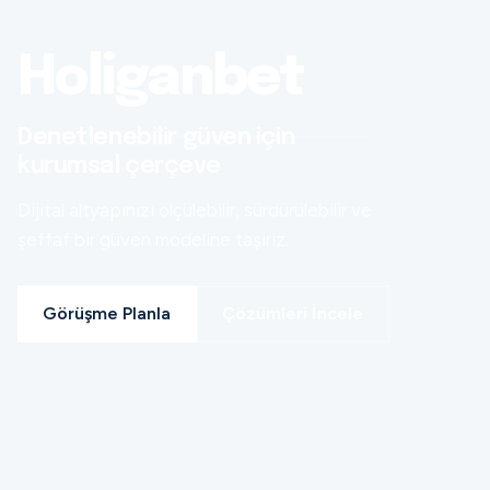
Holiganbet
Denetlenebilir güven için
kurumsal çerçeve
Dijital altyapınızı ölçülebilir, sürdürülebilir ve
şeffaf bir güven modeline taşırız.
Görüşme Planla
Çözümleri İncele