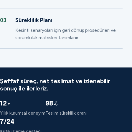
Süreklilik Planı
03
Kesinti senaryoları için geri dönüş prosedürleri ve
sorumluluk matrisleri tanımlanır.
Şeffaf süreç, net teslimat ve izlenebilir
sonuç ile ilerleriz.
12+
98%
Yıllık kurumsal deneyim
Teslim süreklilik oranı
7/24
Kritik izleme desteği