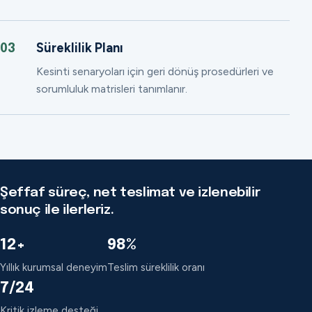
Süreklilik Planı
03
Kesinti senaryoları için geri dönüş prosedürleri ve
sorumluluk matrisleri tanımlanır.
Şeffaf süreç, net teslimat ve izlenebilir
sonuç ile ilerleriz.
12+
98%
Yıllık kurumsal deneyim
Teslim süreklilik oranı
7/24
Kritik izleme desteği