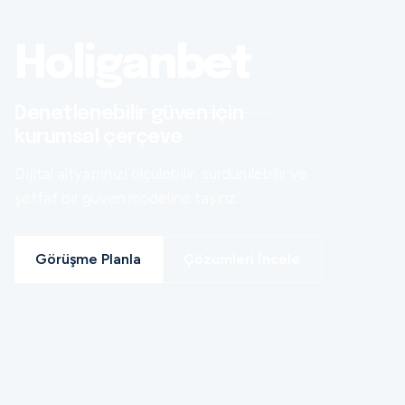
Holiganbet
Denetlenebilir güven için
kurumsal çerçeve
Dijital altyapınızı ölçülebilir, sürdürülebilir ve
şeffaf bir güven modeline taşırız.
Görüşme Planla
Çözümleri İncele