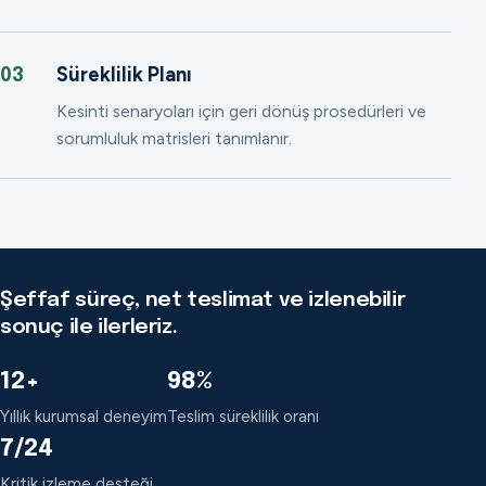
Süreklilik Planı
03
Kesinti senaryoları için geri dönüş prosedürleri ve
sorumluluk matrisleri tanımlanır.
Şeffaf süreç, net teslimat ve izlenebilir
sonuç ile ilerleriz.
12+
98%
Yıllık kurumsal deneyim
Teslim süreklilik oranı
7/24
Kritik izleme desteği