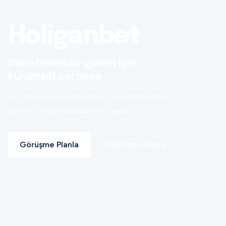
Holiganbet
Denetlenebilir güven için
kurumsal çerçeve
Dijital altyapınızı ölçülebilir, sürdürülebilir ve
şeffaf bir güven modeline taşırız.
Görüşme Planla
Çözümleri İncele