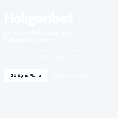
Holiganbet
Denetlenebilir güven için
kurumsal çerçeve
Dijital altyapınızı ölçülebilir, sürdürülebilir ve
şeffaf bir güven modeline taşırız.
Görüşme Planla
Çözümleri İncele