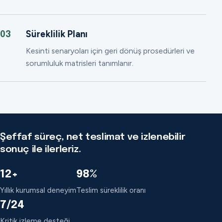
Süreklilik Planı
03
Kesinti senaryoları için geri dönüş prosedürleri ve
sorumluluk matrisleri tanımlanır.
Şeffaf süreç, net teslimat ve izlenebilir
sonuç ile ilerleriz.
12+
98%
Yıllık kurumsal deneyim
Teslim süreklilik oranı
7/24
Kritik izleme desteği