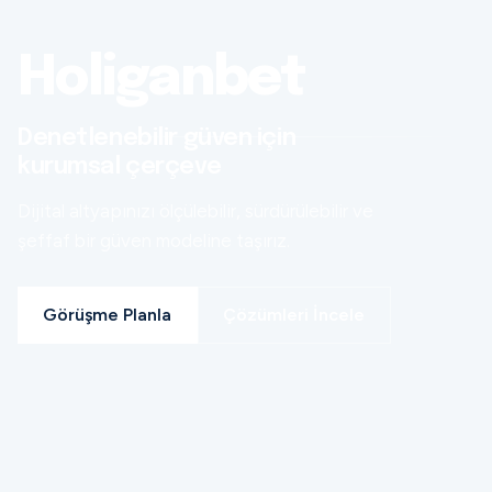
Holiganbet
Denetlenebilir güven için
kurumsal çerçeve
Dijital altyapınızı ölçülebilir, sürdürülebilir ve
şeffaf bir güven modeline taşırız.
Görüşme Planla
Çözümleri İncele