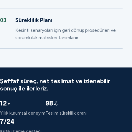
Süreklilik Planı
03
Kesinti senaryoları için geri dönüş prosedürleri ve
sorumluluk matrisleri tanımlanır.
Şeffaf süreç, net teslimat ve izlenebilir
sonuç ile ilerleriz.
12+
98%
Yıllık kurumsal deneyim
Teslim süreklilik oranı
7/24
Kritik izleme desteği