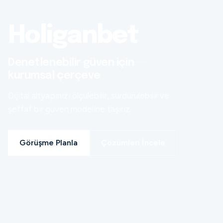
Holiganbet
Denetlenebilir güven için
kurumsal çerçeve
Dijital altyapınızı ölçülebilir, sürdürülebilir ve
şeffaf bir güven modeline taşırız.
Görüşme Planla
Çözümleri İncele