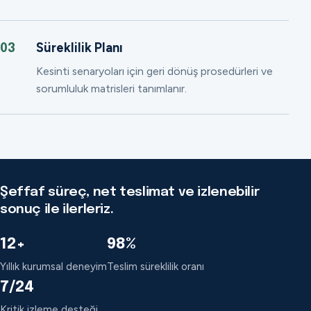
Süreklilik Planı
03
Kesinti senaryoları için geri dönüş prosedürleri ve
sorumluluk matrisleri tanımlanır.
Şeffaf süreç, net teslimat ve izlenebilir
sonuç ile ilerleriz.
12+
98%
Yıllık kurumsal deneyim
Teslim süreklilik oranı
7/24
Kritik izleme desteği