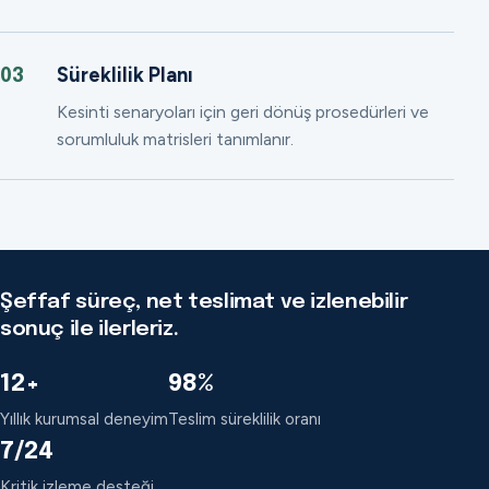
Süreklilik Planı
03
Kesinti senaryoları için geri dönüş prosedürleri ve
sorumluluk matrisleri tanımlanır.
Şeffaf süreç, net teslimat ve izlenebilir
sonuç ile ilerleriz.
12+
98%
Yıllık kurumsal deneyim
Teslim süreklilik oranı
7/24
Kritik izleme desteği