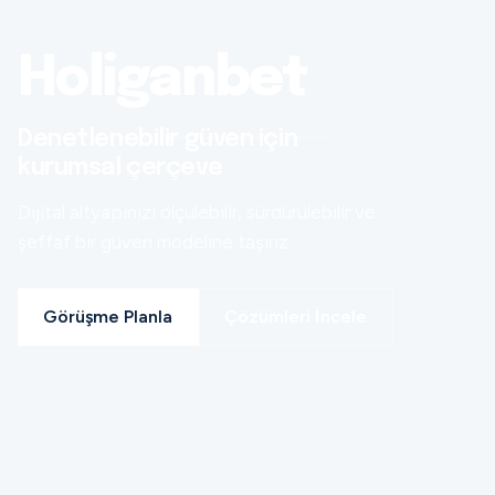
Holiganbet
Denetlenebilir güven için
kurumsal çerçeve
Dijital altyapınızı ölçülebilir, sürdürülebilir ve
şeffaf bir güven modeline taşırız.
Görüşme Planla
Çözümleri İncele