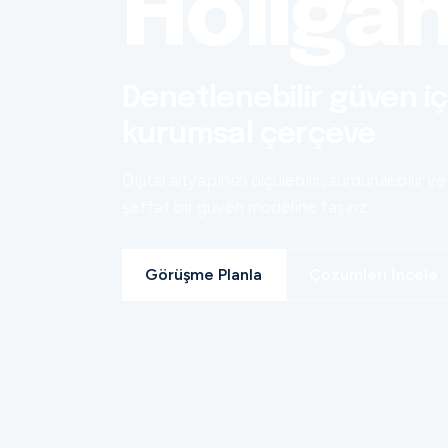
Holiga
Denetlenebilir güven iç
kurumsal çerçeve
Dijital altyapınızı ölçülebilir, sürdürülebilir ve
şeffaf bir güven modeline taşırız.
Görüşme Planla
Çözümleri İncele