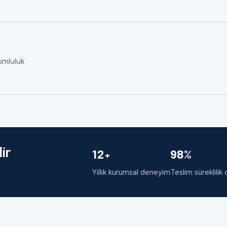
rumluluk
ir
12+
98%
Yıllık kurumsal deneyim
Teslim süreklilik 