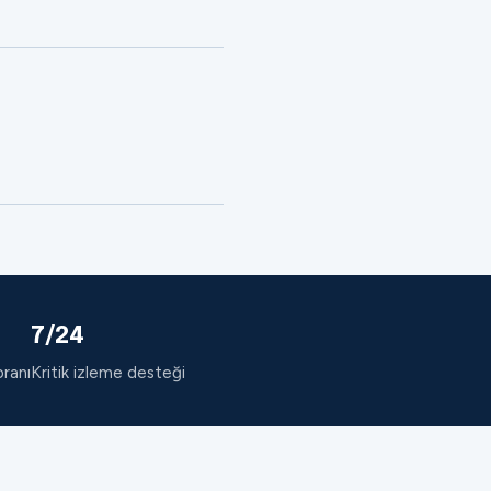
7/24
oranı
Kritik izleme desteği