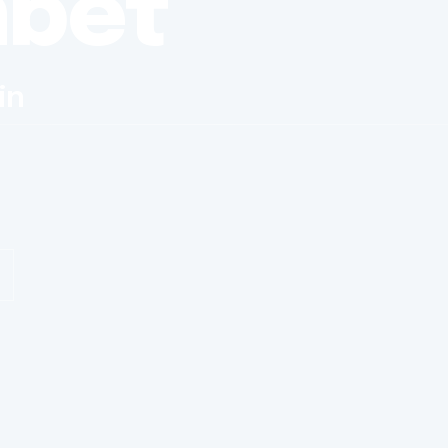
nbet
in