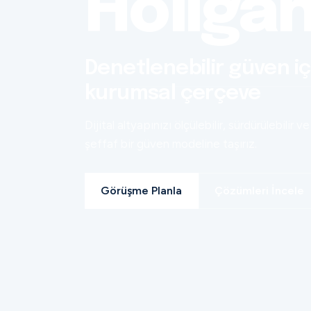
Holiga
Denetlenebilir güven iç
kurumsal çerçeve
Dijital altyapınızı ölçülebilir, sürdürülebilir ve
şeffaf bir güven modeline taşırız.
Görüşme Planla
Çözümleri İncele