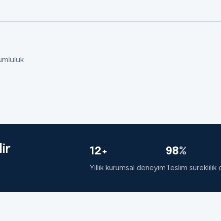
rumluluk
ir
12+
98%
Yıllık kurumsal deneyim
Teslim süreklilik 