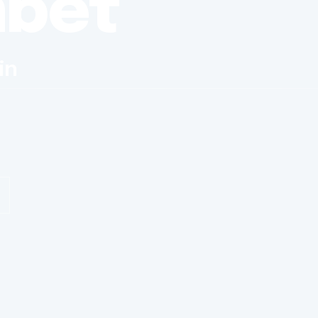
nbet
in