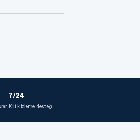
7/24
oranı
Kritik izleme desteği