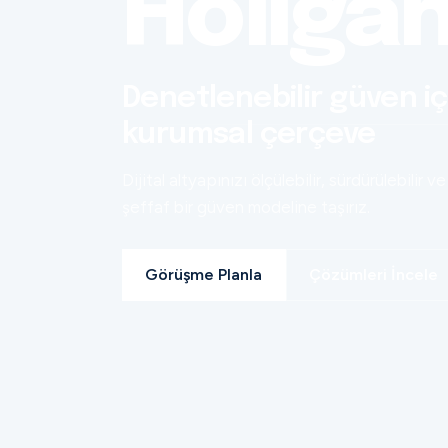
Holiga
Denetlenebilir güven iç
kurumsal çerçeve
Dijital altyapınızı ölçülebilir, sürdürülebilir ve
şeffaf bir güven modeline taşırız.
Görüşme Planla
Çözümleri İncele