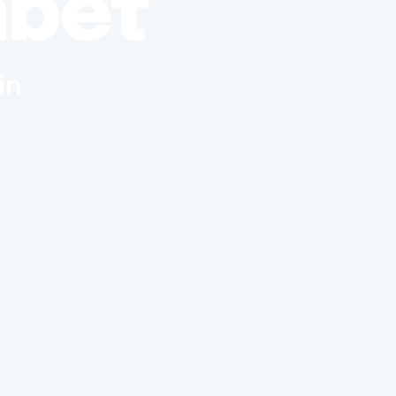
nbet
in