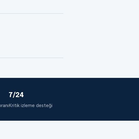
7/24
oranı
Kritik izleme desteği