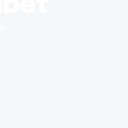
nbet
in