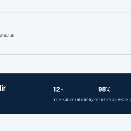
rumluluk
ir
12+
98%
Yıllık kurumsal deneyim
Teslim süreklilik 