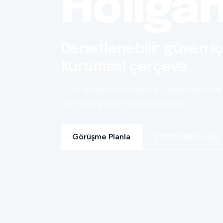
Holiga
Denetlenebilir güven iç
kurumsal çerçeve
Dijital altyapınızı ölçülebilir, sürdürülebilir ve
şeffaf bir güven modeline taşırız.
Görüşme Planla
Çözümleri İncele