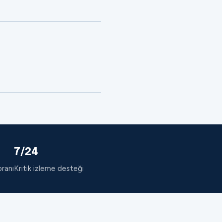
7/24
oranı
Kritik izleme desteği