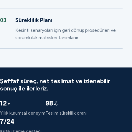
Süreklilik Planı
03
Kesinti senaryoları için geri dönüş prosedürleri ve
sorumluluk matrisleri tanımlanır.
Şeffaf süreç, net teslimat ve izlenebilir
sonuç ile ilerleriz.
12+
98%
Yıllık kurumsal deneyim
Teslim süreklilik oranı
7/24
Kritik izleme desteği