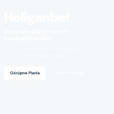
Holiganbet
Denetlenebilir güven için
kurumsal çerçeve
Dijital altyapınızı ölçülebilir, sürdürülebilir ve
şeffaf bir güven modeline taşırız.
Görüşme Planla
Çözümleri İncele