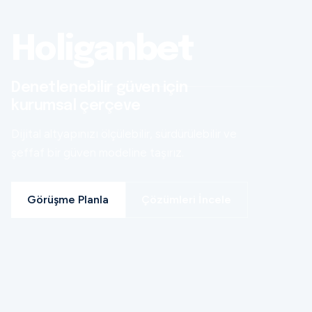
Holiganbet
Denetlenebilir güven için
kurumsal çerçeve
Dijital altyapınızı ölçülebilir, sürdürülebilir ve
şeffaf bir güven modeline taşırız.
Görüşme Planla
Çözümleri İncele