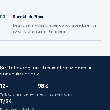
Süreklilik Planı
03
Kesinti senaryoları için geri dönüş prosedürleri ve
sorumluluk matrisleri tanımlanır.
Şeffaf süreç, net teslimat ve izlenebilir
sonuç ile ilerleriz.
12+
98%
Yıllık kurumsal deneyim
Teslim süreklilik oranı
7/24
Kritik izleme desteği