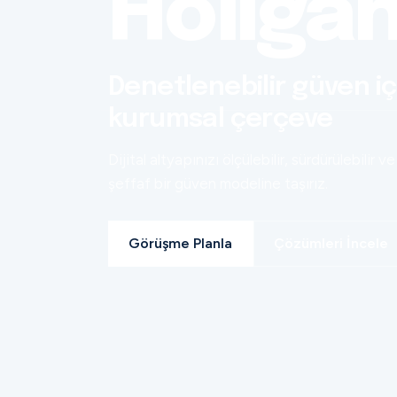
Holiga
Denetlenebilir güven iç
kurumsal çerçeve
Dijital altyapınızı ölçülebilir, sürdürülebilir ve
şeffaf bir güven modeline taşırız.
Görüşme Planla
Çözümleri İncele