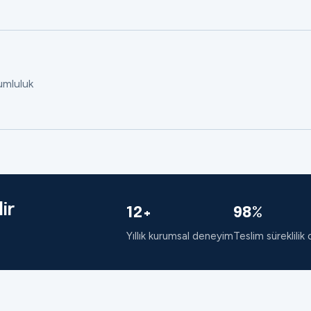
rumluluk
ir
12+
98%
Yıllık kurumsal deneyim
Teslim süreklilik 