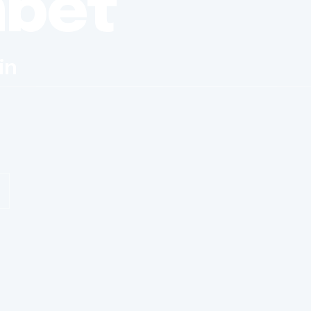
nbet
in