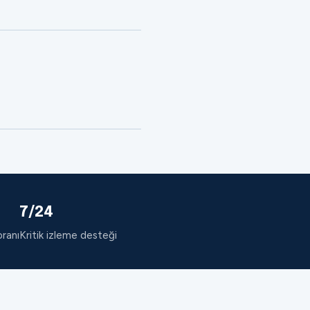
7/24
oranı
Kritik izleme desteği