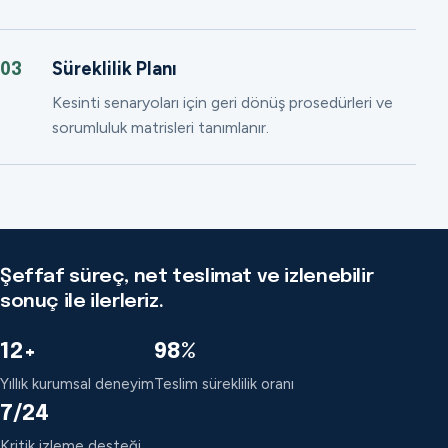
Süreklilik Planı
03
Kesinti senaryoları için geri dönüş prosedürleri ve
sorumluluk matrisleri tanımlanır.
Şeffaf süreç, net teslimat ve izlenebilir
sonuç ile ilerleriz.
12+
98%
Yıllık kurumsal deneyim
Teslim süreklilik oranı
7/24
Kritik izleme desteği