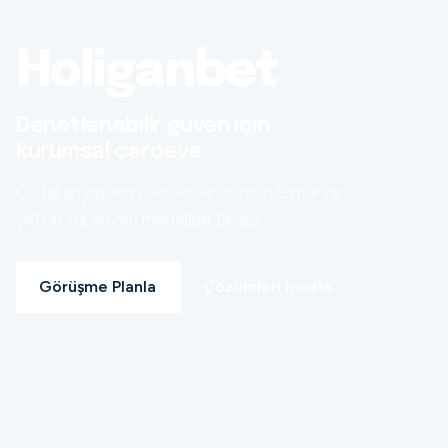
Holiganbet
Denetlenebilir güven için
kurumsal çerçeve
Dijital altyapınızı ölçülebilir, sürdürülebilir ve
şeffaf bir güven modeline taşırız.
Görüşme Planla
Çözümleri İncele