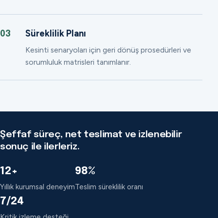
Süreklilik Planı
03
Kesinti senaryoları için geri dönüş prosedürleri ve
sorumluluk matrisleri tanımlanır.
Şeffaf süreç, net teslimat ve izlenebilir
sonuç ile ilerleriz.
12+
98%
Yıllık kurumsal deneyim
Teslim süreklilik oranı
7/24
Kritik izleme desteği