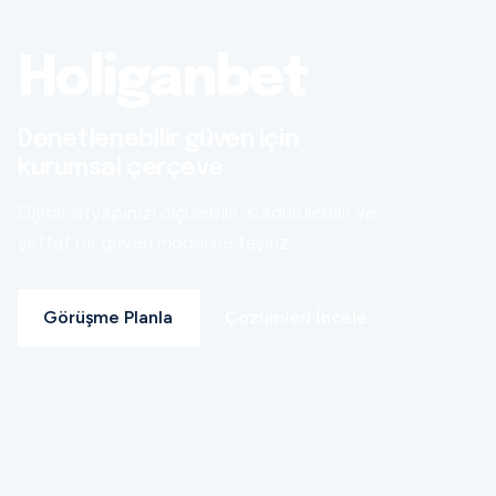
Holiganbet
Denetlenebilir güven için
kurumsal çerçeve
Dijital altyapınızı ölçülebilir, sürdürülebilir ve
şeffaf bir güven modeline taşırız.
Görüşme Planla
Çözümleri İncele