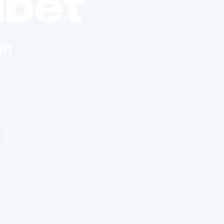
nbet
in