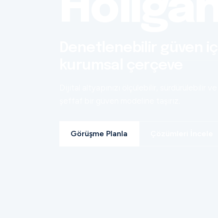
Holiga
Denetlenebilir güven iç
kurumsal çerçeve
Dijital altyapınızı ölçülebilir, sürdürülebilir ve
şeffaf bir güven modeline taşırız.
Görüşme Planla
Çözümleri İncele