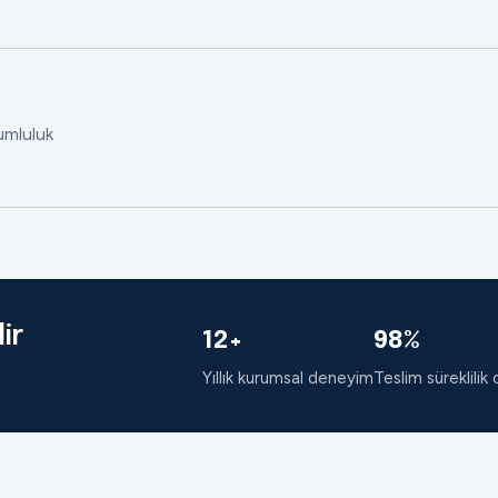
rumluluk
ir
12+
98%
Yıllık kurumsal deneyim
Teslim süreklilik 