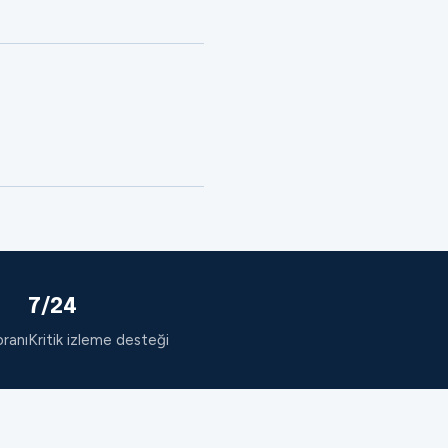
7/24
oranı
Kritik izleme desteği