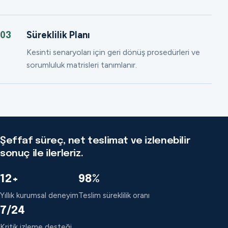
Süreklilik Planı
03
Kesinti senaryoları için geri dönüş prosedürleri ve
sorumluluk matrisleri tanımlanır.
Şeffaf süreç, net teslimat ve izlenebilir
sonuç ile ilerleriz.
12+
98%
Yıllık kurumsal deneyim
Teslim süreklilik oranı
7/24
Kritik izleme desteği