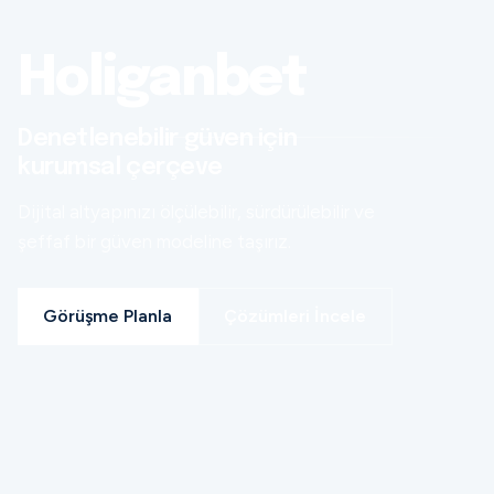
Holiganbet
Denetlenebilir güven için
kurumsal çerçeve
Dijital altyapınızı ölçülebilir, sürdürülebilir ve
şeffaf bir güven modeline taşırız.
Görüşme Planla
Çözümleri İncele