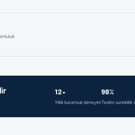
rumluluk
ir
12+
98%
Yıllık kurumsal deneyim
Teslim süreklilik 