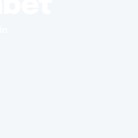
nbet
in