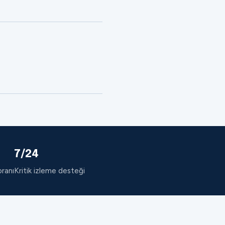
7/24
oranı
Kritik izleme desteği