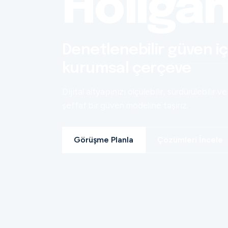
Holiga
Denetlenebilir güven iç
kurumsal çerçeve
Dijital altyapınızı ölçülebilir, sürdürülebilir ve
şeffaf bir güven modeline taşırız.
Görüşme Planla
Çözümleri İncele