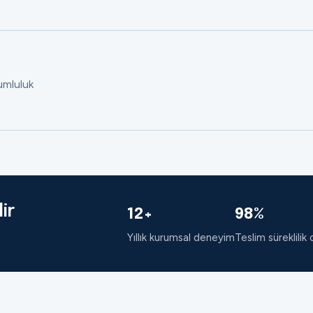
rumluluk
ir
12+
98%
Yıllık kurumsal deneyim
Teslim süreklilik 