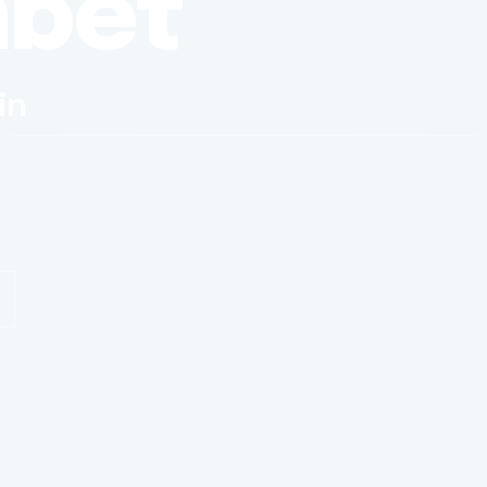
nbet
in