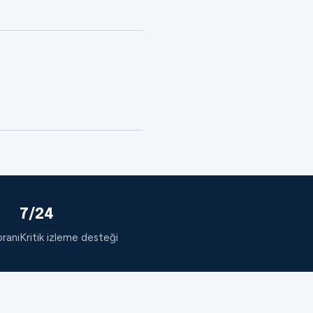
7/24
oranı
Kritik izleme desteği