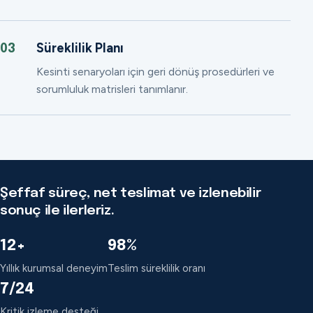
Süreklilik Planı
03
Kesinti senaryoları için geri dönüş prosedürleri ve
sorumluluk matrisleri tanımlanır.
Şeffaf süreç, net teslimat ve izlenebilir
sonuç ile ilerleriz.
12+
98%
Yıllık kurumsal deneyim
Teslim süreklilik oranı
7/24
Kritik izleme desteği