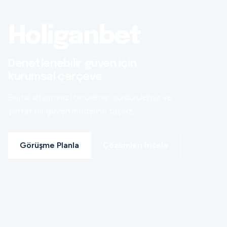
Holiganbet
Denetlenebilir güven için
kurumsal çerçeve
Dijital altyapınızı ölçülebilir, sürdürülebilir ve
şeffaf bir güven modeline taşırız.
Görüşme Planla
Çözümleri İncele