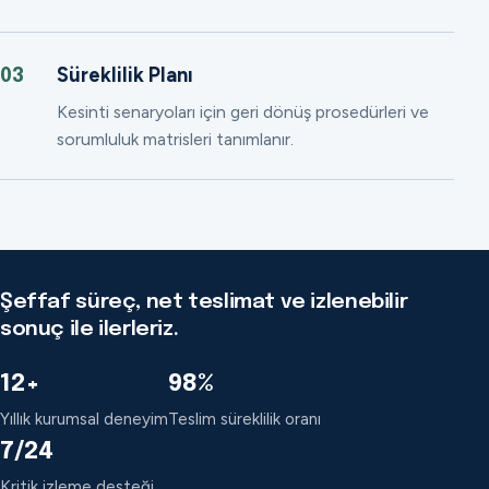
Süreklilik Planı
03
Kesinti senaryoları için geri dönüş prosedürleri ve
sorumluluk matrisleri tanımlanır.
Şeffaf süreç, net teslimat ve izlenebilir
sonuç ile ilerleriz.
12+
98%
Yıllık kurumsal deneyim
Teslim süreklilik oranı
7/24
Kritik izleme desteği