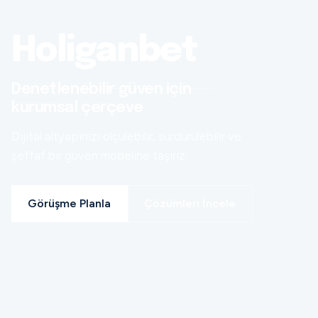
Holiganbet
Denetlenebilir güven için
kurumsal çerçeve
Dijital altyapınızı ölçülebilir, sürdürülebilir ve
şeffaf bir güven modeline taşırız.
Görüşme Planla
Çözümleri İncele