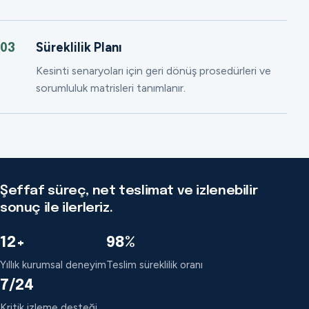
Süreklilik Planı
03
Kesinti senaryoları için geri dönüş prosedürleri ve
sorumluluk matrisleri tanımlanır.
Şeffaf süreç, net teslimat ve izlenebilir
sonuç ile ilerleriz.
12+
98%
Yıllık kurumsal deneyim
Teslim süreklilik oranı
7/24
Kritik izleme desteği