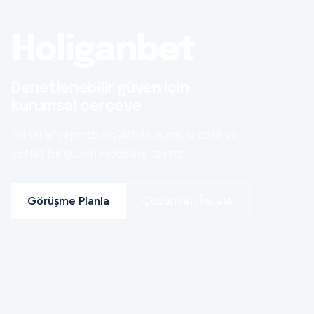
Holiganbet
Denetlenebilir güven için
kurumsal çerçeve
Dijital altyapınızı ölçülebilir, sürdürülebilir ve
şeffaf bir güven modeline taşırız.
Görüşme Planla
Çözümleri İncele